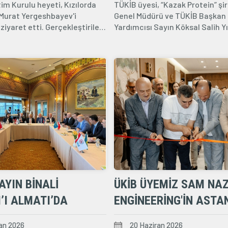
im Kurulu heyeti, Kızılorda
TÜKİB üyesi, “Kazak Protein” şir
KAZAKISTAN CUMHURI
 Murat Yergeshbayev'i
Genel Müdürü ve TÜKİB Başkan
CUMHURBAŞKANI KAS
iyaret etti. Gerçekleştirilen
Yardımcısı Sayın Köksal Salih Yıl
ızılorda...
JOMART TOKAYEV
TARAFINDAN KENDISI
“EMEK BAŞARISI İÇIN”
DEVLET MADALYASI T
EDILMIŞTIR.
AYIN BINALI
ÜKİB ÜYEMIZ SAM NA
M’I ALMATI’DA
ENGINEERING'IN ASTA
I
YENI OFISININ AÇILIŞ
an 2026
20 Haziran 2026