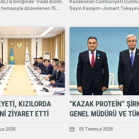
AE) iş birliğinde "İrade Bizim,
Kazakistan Cumhuriyeti Cumh
 temasıyla düzenlenen 15...
Sayın Kassym-Jomart Tokayev'
Brüksel'e gerçekleştirdiği resmi
EYETI, KIZILORDA
“KAZAK PROTEIN” ŞIR
'NI ZIYARET ETTI
GENEL MÜDÜRÜ VE TÜK
BAŞKAN YARDIMCISI 
uz 2026
05 Temmuz 2026
KÖKSAL SALIH YILDIZ