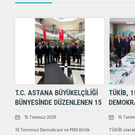
T.C. ASTANA BÜYÜKELÇILIĞI
TÜKİB, 
BÜNYESINDE DÜZENLENEN 15
DEMOKRA
TEMMUZ DEMOKRASI VE
GÜNÜ PA
15 Temmuz 2026
15 Temm
MILLÎ BIRLIK GÜNÜ ANMA
SAĞLAD
15 Temmuz Demokrasi ve Millî Birlik
TÜKİB olara
PROGRAMINA KATILIM