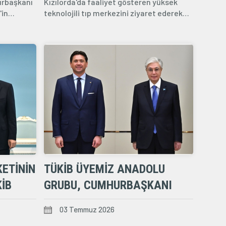
urbaşkanı
Kızılorda'da faaliyet gösteren yüksek
in
teknolojili tıp merkezini ziyaret ederek
 ziyaret...
merkezin...
KETININ
TÜKİB ÜYEMIZ ANADOLU
İB
GRUBU, CUMHURBAŞKANI
SAYIN
KASSYM-JOMART TOKAYEV
03 Temmuz 2026
ILE GERÇEKLEŞTIRILEN