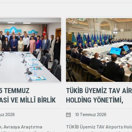
15 TEMMUZ
TÜKİB ÜYEMIZ TAV AI
SI VE MILLÎ BIRLIK
HOLDING YÖNETIMI,
NELI'NE KATILIM
CUMHURBAŞKANI KAS
uz 2026
10 Temmuz 2026
I
JOMART TOKAYEV ILE
k, Avrasya Araştırma
TÜKİB Üyemiz TAV Airports Hol
BRÜKSEL'DE BIR ARAYA