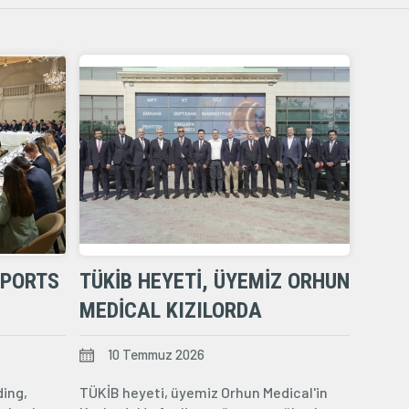
RPORTS
TÜKİB HEYETI, ÜYEMIZ ORHUN
MEDICAL KIZILORDA
SYM-
MERKEZINI ZIYARET ETTI
10 Temmuz 2026
ding,
TÜKİB heyeti, üyemiz Orhun Medical'in
 GELDI