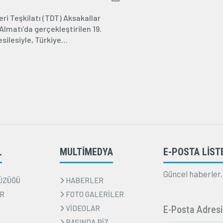
KARELER
eri Teşkilatı (TDT) Aksakallar
Almatı’da gerçekleştirilen 19.
esilesiyle, Türkiye
27. Başbakanı...
L
MULTİMEDYA
E-POSTA LİST
Güncel haberler,
ÜZÜĞÜ
HABERLER
R
FOTO GALERİLER
VİDEOLAR
E-Posta Adresi
BASINDA BİZ