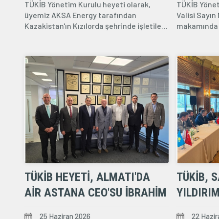
TÜKİB Yönetim Kurulu heyeti olarak,
TÜKİB Yönet
üyemiz AKSA Energy tarafından
Valisi Sayın
Kazakistan'ın Kızılorda şehrinde işletilen
makamında z
240 MW...
görüşmede, K
TÜKİB HEYETI, ALMATI'DA
TÜKİB, S
AIR ASTANA CEO'SU İBRAHIM
YILDIRI
CANLIEL'I ZIYARET ETTI
AĞIRLAD
25 Haziran 2026
22 Hazir