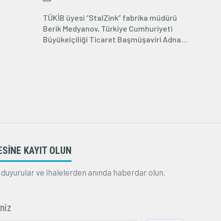
ZIYARET ETTI
TÜKİB üyesi “StalZink” fabrika müdürü
Berik Medyanov, Türkiye Cumhuriyeti
Büyükelçiliği Ticaret Başmüşaviri Adnan
Benli ile...
ESİNE KAYIT OLUN
 duyurular ve ihalelerden anında haberdar olun.
niz