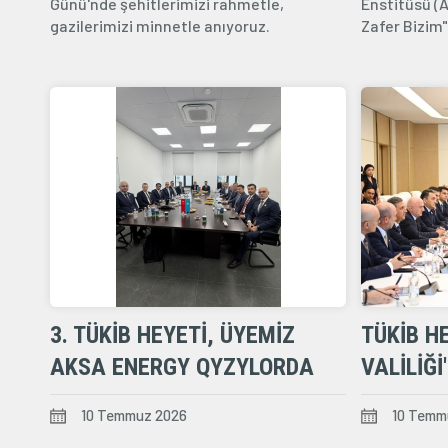
Günü'nde şehitlerimizi rahmetle,
Enstitüsü (A
gazilerimizi minnetle anıyoruz.
Zafer Bizim"
3. TÜKİB HEYETI, ÜYEMIZ
TÜKİB H
AKSA ENERGY QYZYLORDA
VALILIĞI
SANTRALI'NI ZIYARET ETTI
10 Temmuz 2026
10 Temm