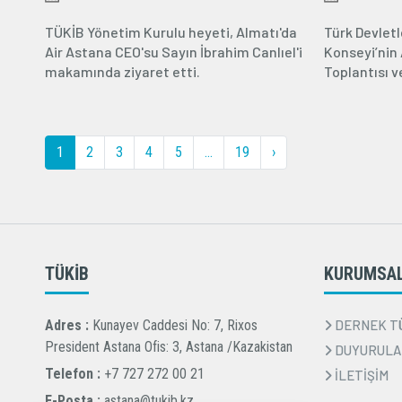
TÜKİB Yönetim Kurulu heyeti, Almatı'da
Türk Devletl
Air Astana CEO'su Sayın İbrahim Canlıel'i
Konseyi’nin 
makamında ziyaret etti.
Toplantısı v
Cumhuriyeti 
1
2
3
4
5
...
19
›
TÜKİB
KURUMSA
Adres :
Kunayev Caddesi No: 7, Rixos
DERNEK T
President Astana Ofis: 3, Astana /Kazakistan
DUYURULA
Telefon :
+7 727 272 00 21
İLETİŞİM
E-Posta :
astana@tukib.kz